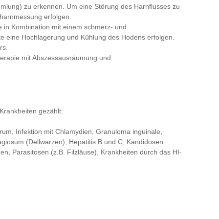
mlung) zu erkennen. Um eine Störung des Harnflusses zu
stharnmessung erfolgen.
ie in Kombination mit einem schmerz- und
te eine Hochlagerung und Kühlung des Hodens erfolgen.
rs.
Therapie mit Abszessausräumung und
Krankheiten gezählt:
rum, Infektion mit Chlamydien, Granuloma inguinale,
giosum (Dellwarzen), Hepatitis B und C, Kandidosen
n, Parasitosen (z.B. Filzläuse), Krankheiten durch das HI-