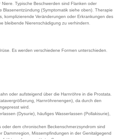
r Niere. Typische Beschwerden sind Flanken oder
de Blasenentzündung (Symptomatik siehe oben). Therapie
t es, komplizierende Veränderungen oder Erkrankungen des
ne bleibende Nierenschädigung zu verhindern.
erdrüse. Es werden verschiedene Formen unterschieden.
tbahn oder aufsteigend über die Harnröhre in die Prostata.
ostatavergrößerung, Harnröhrenengen), da durch den
ngepresst wird.
lassen (Dysurie), häufiges Wasserlassen (Pollakisurie),
itis oder dem chronischen Beckenschmerzsyndrom sind
der Dammregion, Missempfindungen in der Genitalgegend