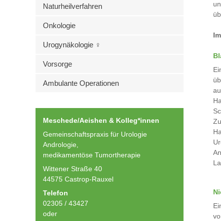
un
Naturheilverfahren
üb
Onkologie
Im
Urogynäkologie ♀
Bl
Vorsorge
Ei
üb
Ambulante Operationen
au
Ha
Sc
Meschede/Aeishen & Kolleg*innen
Zu
Ha
Gemeinschaftspraxis für Urologie
Ur
Andrologie,
An
medikamentöse Tumortherapie
La
Wittener Straße 40
44575 Castrop-Rauxel
Ni
Telefon
02305 / 43427
Ei
oder
vo