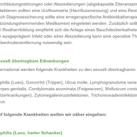
rchblutungsstörungen oder Abszedierungen (abgekapselte Eiteransam
tektieren sollten eine Uroflowmetrie (Harnflussmessung) und eine Re
ch Diagnosesicherung sollte eine erregerspezifische Antibiotikatherap
tzündungshemmenden Medikament eingeleitet werden. Zusätzlich soll
i Restharnbildung empfiehlt sich die Anlage eines Bauchdeckenkathete
i ausgeprägtem Infekt oder einer Abszedierung kann eine operative 
benhodenentfernung notwendig sein.
xuell übertragbare Erkrankungen
ternational werden folgende Krankheiten zu den sexuell übertragbaren 
philis (Lues), Gonorrhö (Tripper), Ulcus molle, Lymphogranuloma vene
rpes genitalis, Condylomata acuminata (Feigwarzen), Molluscum conta
ilzerkrankungen), Zytomegalievirusinfektionen, Trichomonadeninfektione
rus
f folgende Krankheiten wollen wir näher eingehen:
philis (Lues, harter Schanker)