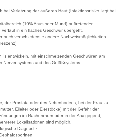
bei Verletzung der äußeren Haut (Infektionsrisiko liegt bei
nitalbereich (10% Anus oder Mund) auftretender
 Verlauf in ein flaches Geschwür übergeht.
er auch verschiedenste andere Nachweismöglichkeiten
oreszenz)
philis entwickeln, mit einschmelzenden Geschwüren am
en Nervensystems und des Gefäßsystems.
, der Prostata oder des Nebenhodens, bei der Frau zu
tter, Eileiter oder Eierstöcke) mit der Gefahr der
ntzündungen im Rachenraum oder in der Analgegend,
mehrerer Lokalisationen sind möglich.
logische Diagnostik
 Cephalosporinen