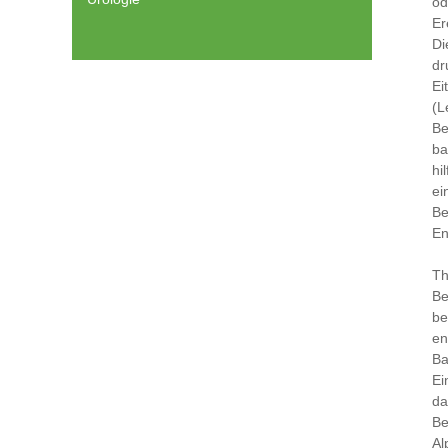
od
Er
Di
dr
Ei
(L
Be
ba
hi
ei
Be
En
Th
Be
be
en
Ba
Ei
da
Be
Al