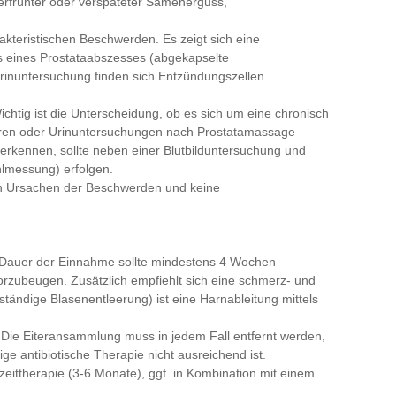
erfrühter oder verspäteter Samenerguss,
arakteristischen Beschwerden. Es zeigt sich eine
 eines Prostataabszesses (abgekapselte
Urinuntersuchung finden sich Entzündungszellen
 Wichtig ist die Unterscheidung, ob es sich um eine chronisch
ulturen oder Urinuntersuchungen nach Prostatamassage
 erkennen, sollte neben einer Blutbilduntersuchung und
hlmessung) erfolgen.
n Ursachen der Beschwerden und keine
Die Dauer der Einnahme sollte mindestens 4 Wochen
vorzubeugen. Zusätzlich empfiehlt sich eine schmerz- und
ändige Blasenentleerung) ist eine Harnableitung mittels
. Die Eiteransammlung muss in jedem Fall entfernt werden,
ge antibiotische Therapie nicht ausreichend ist.
ngzeittherapie (3-6 Monate), ggf. in Kombination mit einem