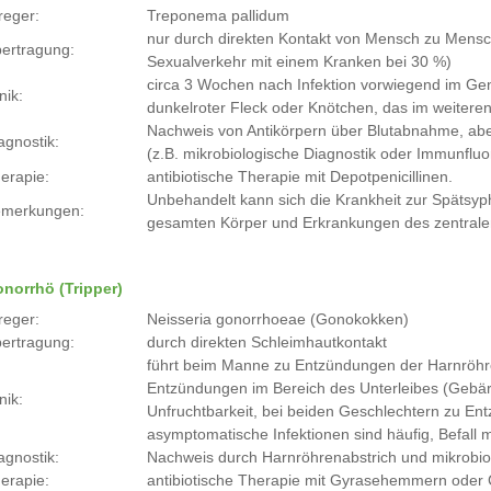
reger:
Treponema pallidum
nur durch direkten Kontakt von Mensch zu Mensch 
ertragung:
Sexualverkehr mit einem Kranken bei 30 %)
circa 3 Wochen nach Infektion vorwiegend im Ge
nik:
dunkelroter Fleck oder Knötchen, das im weiteren
Nachweis von Antikörpern über Blutabnahme, ab
agnostik:
(z.B. mikrobiologische Diagnostik oder Immunflu
erapie:
antibiotische Therapie mit Depotpenicillinen.
Unbehandelt kann sich die Krankheit zur Spätsy
merkungen:
gesamten Körper und Erkrankungen des zentral
norrhö (Tripper)
reger:
Neisseria gonorrhoeae (Gonokokken)
ertragung:
durch direkten Schleimhautkontakt
führt beim Manne zu Entzündungen der Harnröhre
Entzündungen im Bereich des Unterleibes (Gebärmu
nik:
Unfruchtbarkeit, bei beiden Geschlechtern zu E
asymptomatische Infektionen sind häufig, Befall 
agnostik:
Nachweis durch Harnröhrenabstrich und mikrobio
erapie:
antibiotische Therapie mit Gyrasehemmern oder