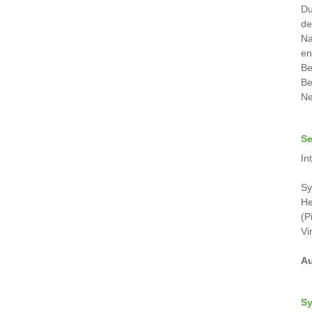
Du
de
Na
en
Be
Be
Ne
Se
In
Sy
He
(P
Vi
Au
Sy