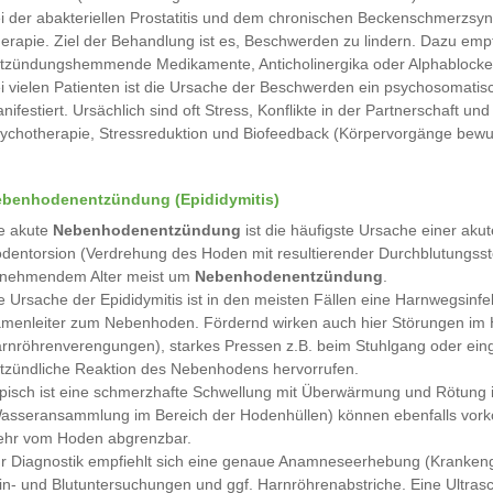
i der abakteriellen Prostatitis und dem chronischen Beckenschmerzsynd
erapie. Ziel der Behandlung ist es, Beschwerden zu lindern. Dazu emp
tzündungshemmende Medikamente, Anticholinergika oder Alphablocke
i vielen Patienten ist die Ursache der Beschwerden ein psychosomatis
nifestiert. Ursächlich sind oft Stress, Konflikte in der Partnerschaft u
ychotherapie, Stressreduktion und Biofeedback (Körpervorgänge bewuss
benhodenentzündung (Epididymitis)
e akute
Nebenhodenentzündung
ist die häufigste Ursache einer ak
dentorsion (Verdrehung des Hoden mit resultierender Durchblutungsstöru
nehmendem Alter meist um
Nebenhodenentzündung
.
e Ursache der Epididymitis ist in den meisten Fällen eine Harnwegsinf
menleiter zum Nebenhoden. Fördernd wirken auch hier Störungen im 
rnröhrenverengungen), starkes Pressen z.B. beim Stuhlgang oder einge
tzündliche Reaktion des Nebenhodens hervorrufen.
pisch ist eine schmerzhafte Schwellung mit Überwärmung und Rötung i
asseransammlung im Bereich der Hodenhüllen) können ebenfalls vork
hr vom Hoden abgrenzbar.
r Diagnostik empfiehlt sich eine genaue Anamneseerhebung (Krankenge
in- und Blutuntersuchungen und ggf. Harnröhrenabstriche. Eine Ultras