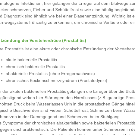
matogene Infektionen, hier gelangen die Erreger auf dem Blutwege zu
ckenschmerzen, Fieber und Schüttelfrost sowie eine häufig begleiten
d Diagnostik sind ähnlich wie bei einer Blasenentzündung. Wichtig is
rnwegsystems frühzeitig zu erkennen, um chronische Verläufe oder ei
tzündung der Vorsteherdrüse (Prostatitis)
ne Prostatitis ist eine akute oder chronische Entzündung der Vorsteh
akute bakterielle Prostatitis
chronisch bakterielle Prostatitis
abakterielle Prostatitis (ohne Erregernachweis)
chronisches Beckenschmerzsyndrom (Prostatodynie)
i der akuten bakteriellen Prostatitis gelangen die Erreger über die Blu
günstigend wirken hier Störungen des Harnflusses (z.B. gutartige Pr
höhten Druck beim Wasserlassen Urin in die prostatischen Gänge hinei
pische Beschwerden sind Fieber, Schüttelfrost, Schmerzen beim Wasser
hmerzen in der Dammgegend und Schmerzen beim Stuhlgang.
e Symptome der chronischen abakteriellen sowie bakteriellen Prostat
gegen uncharakteristisch. Die Patienten können unter Schmerzen in 