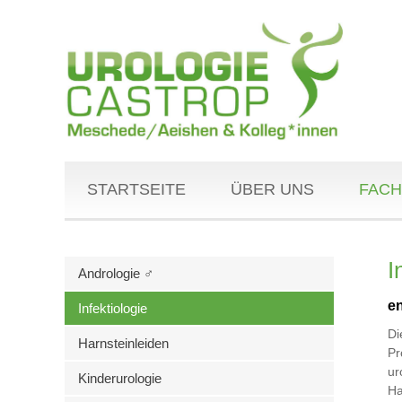
STARTSEITE
ÜBER UNS
FACH
I
Andrologie ♂
en
Infektiologie
Di
Harnsteinleiden
Pr
ur
Kinderurologie
Ha