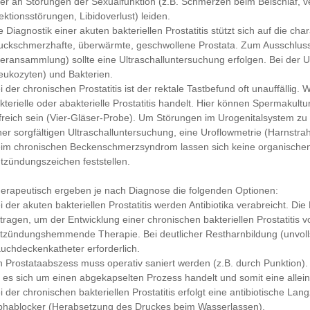
er an Störungen der Sexualfunktion (z.B. Schmerzen beim Beischlaf, v
ektionsstörungen, Libidoverlust) leiden.
e Diagnostik einer akuten bakteriellen Prostatitis stützt sich auf die ch
uckschmerzhafte, überwärmte, geschwollene Prostata. Zum Ausschluss
teransammlung) sollte eine Ultraschalluntersuchung erfolgen. Bei der 
eukozyten) und Bakterien.
i der chronischen Prostatitis ist der rektale Tastbefund oft unauffällig.
kterielle oder abakterielle Prostatitis handelt. Hier können Spermak
lfreich sein (Vier-Gläser-Probe). Um Störungen im Urogenitalsystem zu
ner sorgfältigen Ultraschalluntersuchung, eine Uroflowmetrie (Harnstra
im chronischen Beckenschmerzsyndrom lassen sich keine organische
tzündungszeichen feststellen.
erapeutisch ergeben je nach Diagnose die folgenden Optionen:
i der akuten bakteriellen Prostatitis werden Antibiotika verabreicht. 
tragen, um der Entwicklung einer chronischen bakteriellen Prostatitis 
tzündungshemmende Therapie. Bei deutlicher Restharnbildung (unvollst
uchdeckenkatheter erforderlich.
n Prostataabszess muss operativ saniert werden (z.B. durch Punktion)
 es sich um einen abgekapselten Prozess handelt und somit eine alleini
i der chronischen bakteriellen Prostatitis erfolgt eine antibiotische La
phablocker (Herabsetzung des Druckes beim Wasserlassen).