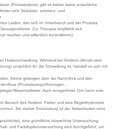
rom (Prostatodynie) gibt es bisher keine ursächliche
fehlen sich Sitzbäder, schmerz- und
r.
ches Leiden, das sich im Unterbauch und der Prostata
nd Sexualprobleme. Zur Therapie empfiehlt sich
t machen und willentlich kontrollieren).
uten Hodenschwellung. Während bei Kindern oftmals eine
ng) ursächlich für die Schwellung ist, handelt es sich mit
ektion. Keime gelangen über die Harnröhre und den
Harnfluss (Prostatavergrößerungen,
legte Blasenkatheter. Auch erregerfreier Urin kann eine
m Bereich des Hodens. Fieber und eine Begleithydrozele
ommen. Bei starker Entzündung ist der Nebenhoden nicht
schichte), eine gründliche körperliche Untersuchung,
chall- und Farbduplexuntersuchung wird durchgeführt, um