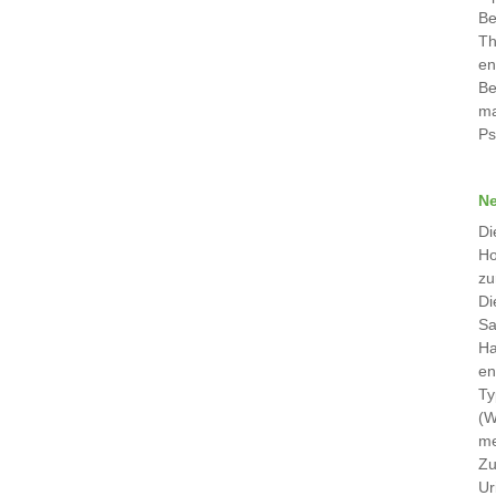
Be
Th
en
Be
ma
Ps
Ne
Di
Ho
zu
Di
Sa
Ha
en
Ty
(W
me
Zu
Ur