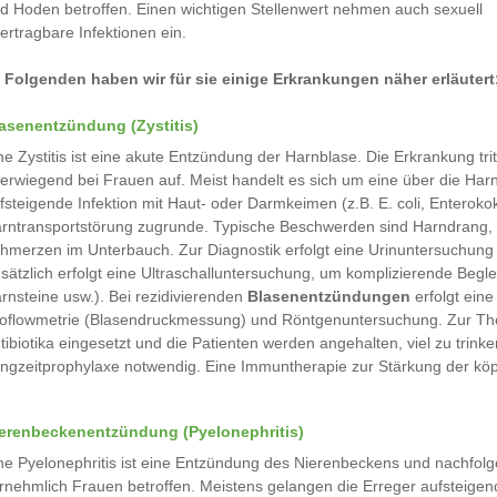
d Hoden betroffen. Einen wichtigen Stellenwert nehmen auch sexuell
ertragbare Infektionen ein.
 Folgenden haben wir für sie einige Erkrankungen näher erläutert
asenentzündung (Zystitis)
ne Zystitis ist eine akute Entzündung der Harnblase. Die Erkrankung trit
erwiegend bei Frauen auf. Meist handelt es sich um eine über die Har
fsteigende Infektion mit Haut- oder Darmkeimen (z.B. E. coli, Enterok
rntransportstörung zugrunde. Typische Beschwerden sind Harndrang, 
hmerzen im Unterbauch. Zur Diagnostik erfolgt eine Urinuntersuchung 
sätzlich erfolgt eine Ultraschalluntersuchung, um komplizierende Beg
rnsteine usw.). Bei rezidivierenden
Blasenentzündungen
erfolgt eine
oflowmetrie (Blasendruckmessung) und Röntgenuntersuchung. Zur Ther
tibiotika eingesetzt und die Patienten werden angehalten, viel zu trinken
ngzeitprophylaxe notwendig. Eine Immuntherapie zur Stärkung der kö
erenbeckenentzündung (Pyelonephritis)
ne Pyelonephritis ist eine Entzündung des Nierenbeckens und nachfol
rnehmlich Frauen betroffen. Meistens gelangen die Erreger aufsteigend