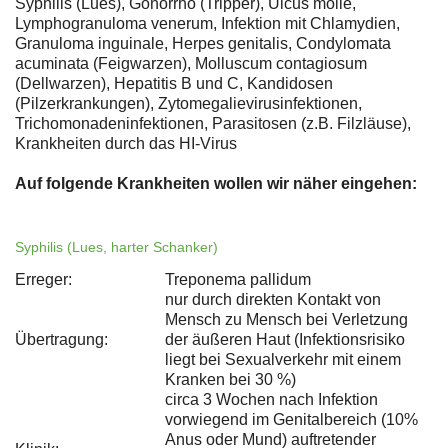
Syphilis (Lues), Gonorrhö (Tripper), Ulcus molle,
Lymphogranuloma venerum, Infektion mit Chlamydien,
Granuloma inguinale, Herpes genitalis, Condylomata
acuminata (Feigwarzen), Molluscum contagiosum
(Dellwarzen), Hepatitis B und C, Kandidosen
(Pilzerkrankungen), Zytomegalievirusinfektionen,
Trichomonadeninfektionen, Parasitosen (z.B. Filzläuse),
Krankheiten durch das HI-Virus
Auf folgende Krankheiten wollen wir näher eingehen:
Syphilis (Lues, harter Schanker)
Erreger:
Treponema pallidum
nur durch direkten Kontakt von
Mensch zu Mensch bei Verletzung
Übertragung:
der äußeren Haut (Infektionsrisiko
liegt bei Sexualverkehr mit einem
Kranken bei 30 %)
circa 3 Wochen nach Infektion
vorwiegend im Genitalbereich (10%
Anus oder Mund) auftretender