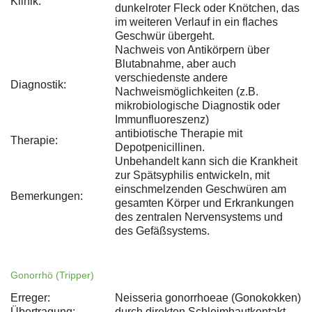
Klinik:
dunkelroter Fleck oder Knötchen, das
im weiteren Verlauf in ein flaches
Geschwür übergeht.
Nachweis von Antikörpern über
Blutabnahme, aber auch
verschiedenste andere
Diagnostik:
Nachweismöglichkeiten (z.B.
mikrobiologische Diagnostik oder
Immunfluoreszenz)
antibiotische Therapie mit
Therapie:
Depotpenicillinen.
Unbehandelt kann sich die Krankheit
zur Spätsyphilis entwickeln, mit
einschmelzenden Geschwüren am
Bemerkungen:
gesamten Körper und Erkrankungen
des zentralen Nervensystems und
des Gefäßsystems.
Gonorrhö (Tripper)
Erreger:
Neisseria gonorrhoeae (Gonokokken)
Übertragung:
durch direkten Schleimhautkontakt