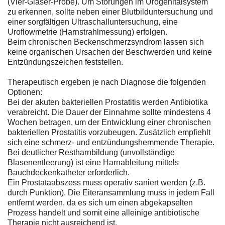
(Vier-Gläser-Probe). Um Störungen im Urogenitalsystem
zu erkennen, sollte neben einer Blutbilduntersuchung und
einer sorgfältigen Ultraschalluntersuchung, eine
Uroflowmetrie (Harnstrahlmessung) erfolgen.
Beim chronischen Beckenschmerzsyndrom lassen sich
keine organischen Ursachen der Beschwerden und keine
Entzündungszeichen feststellen.
Therapeutisch ergeben je nach Diagnose die folgenden
Optionen:
Bei der akuten bakteriellen Prostatitis werden Antibiotika
verabreicht. Die Dauer der Einnahme sollte mindestens 4
Wochen betragen, um der Entwicklung einer chronischen
bakteriellen Prostatitis vorzubeugen. Zusätzlich empfiehlt
sich eine schmerz- und entzündungshemmende Therapie.
Bei deutlicher Restharnbildung (unvollständige
Blasenentleerung) ist eine Harnableitung mittels
Bauchdeckenkatheter erforderlich.
Ein Prostataabszess muss operativ saniert werden (z.B.
durch Punktion). Die Eiteransammlung muss in jedem Fall
entfernt werden, da es sich um einen abgekapselten
Prozess handelt und somit eine alleinige antibiotische
Therapie nicht ausreichend ist.