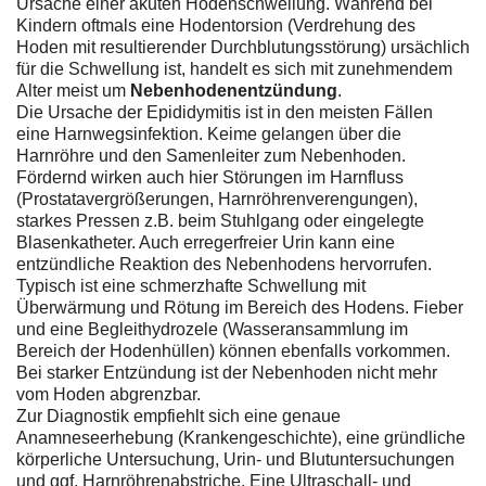
Ursache einer akuten Hodenschwellung. Während bei
Kindern oftmals eine Hodentorsion (Verdrehung des
Hoden mit resultierender Durchblutungsstörung) ursächlich
für die Schwellung ist, handelt es sich mit zunehmendem
Alter meist um
Nebenhodenentzündung
.
Die Ursache der Epididymitis ist in den meisten Fällen
eine Harnwegsinfektion. Keime gelangen über die
Harnröhre und den Samenleiter zum Nebenhoden.
Fördernd wirken auch hier Störungen im Harnfluss
(Prostatavergrößerungen, Harnröhrenverengungen),
starkes Pressen z.B. beim Stuhlgang oder eingelegte
Blasenkatheter. Auch erregerfreier Urin kann eine
entzündliche Reaktion des Nebenhodens hervorrufen.
Typisch ist eine schmerzhafte Schwellung mit
Überwärmung und Rötung im Bereich des Hodens. Fieber
und eine Begleithydrozele (Wasseransammlung im
Bereich der Hodenhüllen) können ebenfalls vorkommen.
Bei starker Entzündung ist der Nebenhoden nicht mehr
vom Hoden abgrenzbar.
Zur Diagnostik empfiehlt sich eine genaue
Anamneseerhebung (Krankengeschichte), eine gründliche
körperliche Untersuchung, Urin- und Blutuntersuchungen
und ggf. Harnröhrenabstriche. Eine Ultraschall- und