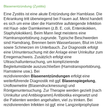
Blasenentzündung (Zystitis)
Eine Zystitis ist eine akute Entzündung der Harnblase. Die
Erkrankung tritt überwiegend bei Frauen auf. Meist handelt
es sich um eine über die Harnröhre aufsteigende Infektion
mit Haut- oder Darmkeimen (z.B. E. coli, Enterokokken,
Staphylokokken). Beim Mann liegt meistens eine
Harntransportstörung zugrunde. Typische Beschwerden
sind Harndrang, Brennen beim Wasserlassen, Blut im Urin
sowie Schmerzen im Unterbauch. Zur Diagnostik erfolgt
eine Urinuntersuchung mit der Anlage einer Urinkultur zum
Erregernachweis. Zusätzlich erfolgt eine
Ultraschalluntersuchung, um komplizierende
Begleitumstände auszuschließen (Harnstransportstörung,
Harnsteine usw.). Bei
rezidivierenden
Blasenentzündungen
erfolgt eine
weiterführende Diagnostik mit ggf.
Blasenspiegelung
,
Uroflowmetrie (Blasendruckmessung) und
Röntgenuntersuchung. Zur Therapie werden gezielt (nach
Urinkultur und Antibiogramm) Antibiotika eingesetzt und
die Patienten werden angehalten, viel zu trinken. Bei
rezidivierenden Infekten ist ggf. eine Langzeitprophylaxe