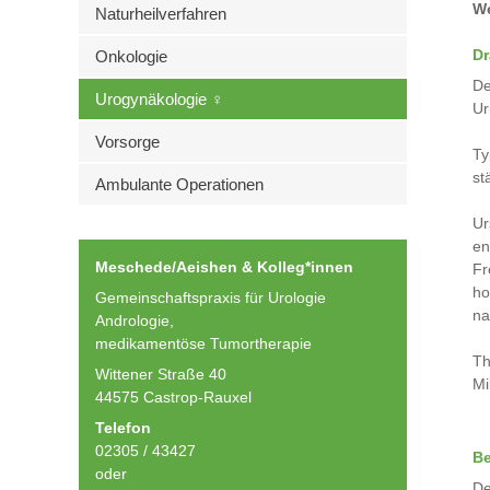
We
Naturheilverfahren
Dr
Onkologie
De
Urogynäkologie ♀
Ur
Vorsorge
Ty
st
Ambulante Operationen
Ur
en
Meschede/Aeishen & Kolleg*innen
Fr
ho
Gemeinschaftspraxis für Urologie
na
Andrologie,
medikamentöse Tumortherapie
Th
Wittener Straße 40
Mi
44575 Castrop-Rauxel
Telefon
02305 / 43427
Be
oder
De