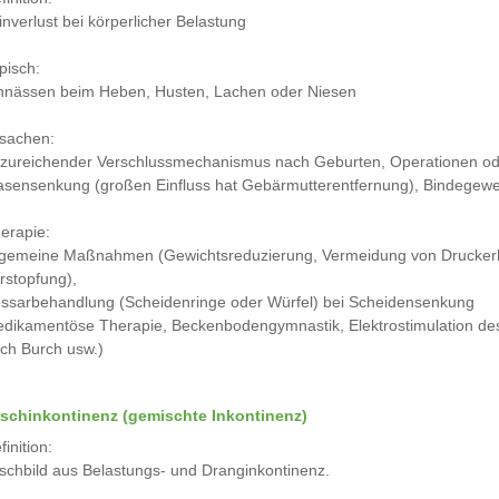
inverlust bei körperlicher Belastung
pisch:
nnässen beim Heben, Husten, Lachen oder Niesen
sachen:
zureichender Verschlussmechanismus nach Geburten, Operationen o
asensenkung (großen Einfluss hat Gebärmutterentfernung), Bindege
erapie:
lgemeine Maßnahmen (Gewichtsreduzierung, Vermeidung von Druckerh
rstopfung),
ssarbehandlung (Scheidenringe oder Würfel) bei Scheidensenkung
dikamentöse Therapie, Beckenbodengymnastik, Elektrostimulation de
ch Burch usw.)
schinkontinenz (gemischte Inkontinenz)
finition:
schbild aus Belastungs- und Dranginkontinenz.