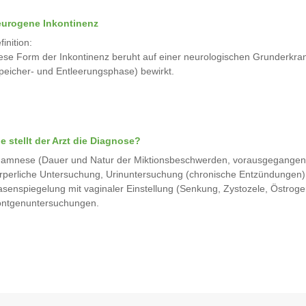
urogene Inkontinenz
finition:
ese Form der Inkontinenz beruht auf einer neurologischen Grunderkran
peicher- und Entleerungsphase) bewirkt.
e stellt der Arzt die Diagnose?
amnese (Dauer und Natur der Miktionsbeschwerden, vorausgegangene
rperliche Untersuchung, Urinuntersuchung (chronische Entzündungen),
asenspiegelung mit vaginaler Einstellung (Senkung, Zystozele, Östro
ntgenuntersuchungen.