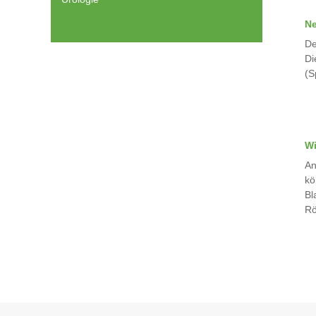
Ne
De
Di
(S
Wi
An
kö
Bl
Rö