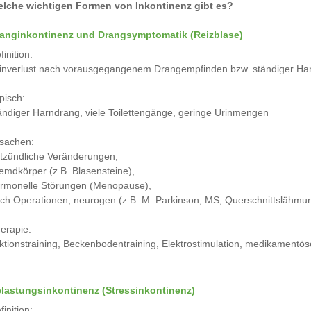
lche wichtigen Formen von Inkontinenz gibt es?
anginkontinenz und Drangsymptomatik (Reizblase)
finition:
inverlust nach vorausgegangenem Drangempfinden bzw. ständiger Ha
pisch:
ändiger Harndrang, viele Toilettengänge, geringe Urinmengen
sachen:
tzündliche Veränderungen,
emdkörper (z.B. Blasensteine),
rmonelle Störungen (Menopause),
ch Operationen, neurogen (z.B. M. Parkinson, MS, Querschnittslähmu
erapie:
ktionstraining, Beckenbodentraining, Elektrostimulation, medikamentö
lastungsinkontinenz (Stressinkontinenz)
finition: