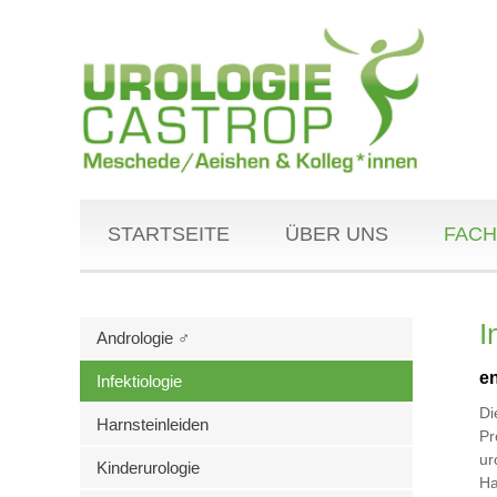
STARTSEITE
ÜBER UNS
FACH
I
Andrologie ♂
en
Infektiologie
Di
Harnsteinleiden
Pr
ur
Kinderurologie
Ha