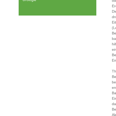
od
Er
Di
dr
Ei
(L
Be
ba
hi
ei
Be
En
Th
Be
be
en
Ba
Ei
da
Be
Al