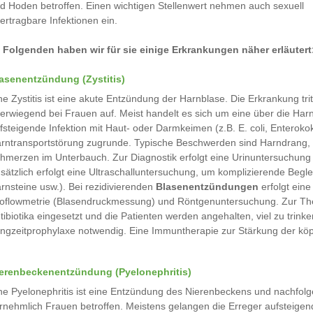
d Hoden betroffen. Einen wichtigen Stellenwert nehmen auch sexuell
ertragbare Infektionen ein.
 Folgenden haben wir für sie einige Erkrankungen näher erläutert
asenentzündung (Zystitis)
ne Zystitis ist eine akute Entzündung der Harnblase. Die Erkrankung trit
erwiegend bei Frauen auf. Meist handelt es sich um eine über die Har
fsteigende Infektion mit Haut- oder Darmkeimen (z.B. E. coli, Enterok
rntransportstörung zugrunde. Typische Beschwerden sind Harndrang, 
hmerzen im Unterbauch. Zur Diagnostik erfolgt eine Urinuntersuchung 
sätzlich erfolgt eine Ultraschalluntersuchung, um komplizierende Beg
rnsteine usw.). Bei rezidivierenden
Blasenentzündungen
erfolgt eine
oflowmetrie (Blasendruckmessung) und Röntgenuntersuchung. Zur Ther
tibiotika eingesetzt und die Patienten werden angehalten, viel zu trinken
ngzeitprophylaxe notwendig. Eine Immuntherapie zur Stärkung der kö
erenbeckenentzündung (Pyelonephritis)
ne Pyelonephritis ist eine Entzündung des Nierenbeckens und nachfol
rnehmlich Frauen betroffen. Meistens gelangen die Erreger aufsteigend