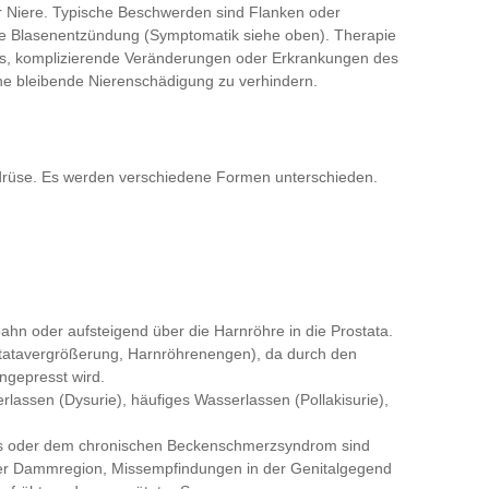
r Niere. Typische Beschwerden sind Flanken oder
de Blasenentzündung (Symptomatik siehe oben). Therapie
t es, komplizierende Veränderungen oder Erkrankungen des
ne bleibende Nierenschädigung zu verhindern.
erdrüse. Es werden verschiedene Formen unterschieden.
tbahn oder aufsteigend über die Harnröhre in die Prostata.
ostatavergrößerung, Harnröhrenengen), da durch den
ngepresst wird.
lassen (Dysurie), häufiges Wasserlassen (Pollakisurie),
itis oder dem chronischen Beckenschmerzsyndrom sind
der Dammregion, Missempfindungen in der Genitalgegend