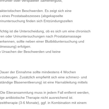
erfrühter oder verspäteter Samenerguss,
arakteristischen Beschwerden. Es zeigt sich eine
 eines Prostataabszesses (abgekapselte
Urinuntersuchung finden sich Entzündungszellen
 Wichtig ist die Unterscheidung, ob es sich um eine chronisch
ulturen oder Urinuntersuchungen nach Prostatamassage
 erkennen, sollte neben einer Blutbilduntersuchung und
hlmessung) erfolgen.
n Ursachen der Beschwerden und keine
Die Dauer der Einnahme sollte mindestens 4 Wochen
vorzubeugen. Zusätzlich empfiehlt sich eine schmerz- und
ändige Blasenentleerung) ist eine Harnableitung mittels
. Die Eiteransammlung muss in jedem Fall entfernt werden,
ge antibiotische Therapie nicht ausreichend ist.
ngzeittherapie (3-6 Monate), ggf. in Kombination mit einem