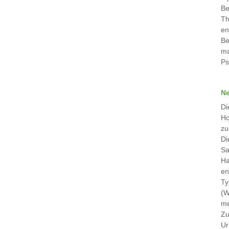
Be
Th
en
Be
ma
Ps
Ne
Di
Ho
zu
Di
Sa
Ha
en
Ty
(W
me
Zu
Ur