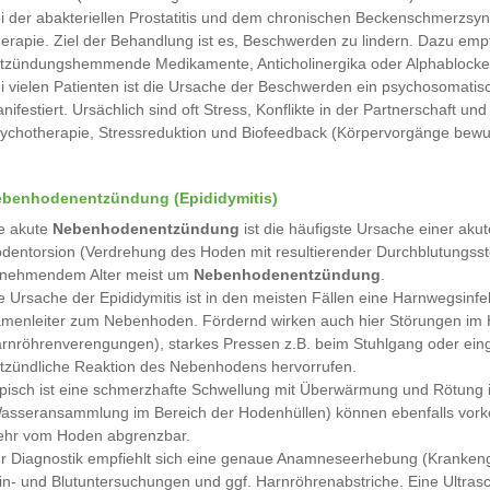
i der abakteriellen Prostatitis und dem chronischen Beckenschmerzsynd
erapie. Ziel der Behandlung ist es, Beschwerden zu lindern. Dazu emp
tzündungshemmende Medikamente, Anticholinergika oder Alphablocke
i vielen Patienten ist die Ursache der Beschwerden ein psychosomatis
nifestiert. Ursächlich sind oft Stress, Konflikte in der Partnerschaft u
ychotherapie, Stressreduktion und Biofeedback (Körpervorgänge bewuss
benhodenentzündung (Epididymitis)
e akute
Nebenhodenentzündung
ist die häufigste Ursache einer ak
dentorsion (Verdrehung des Hoden mit resultierender Durchblutungsstöru
nehmendem Alter meist um
Nebenhodenentzündung
.
e Ursache der Epididymitis ist in den meisten Fällen eine Harnwegsinf
menleiter zum Nebenhoden. Fördernd wirken auch hier Störungen im 
rnröhrenverengungen), starkes Pressen z.B. beim Stuhlgang oder einge
tzündliche Reaktion des Nebenhodens hervorrufen.
pisch ist eine schmerzhafte Schwellung mit Überwärmung und Rötung i
asseransammlung im Bereich der Hodenhüllen) können ebenfalls vork
hr vom Hoden abgrenzbar.
r Diagnostik empfiehlt sich eine genaue Anamneseerhebung (Krankenge
in- und Blutuntersuchungen und ggf. Harnröhrenabstriche. Eine Ultras