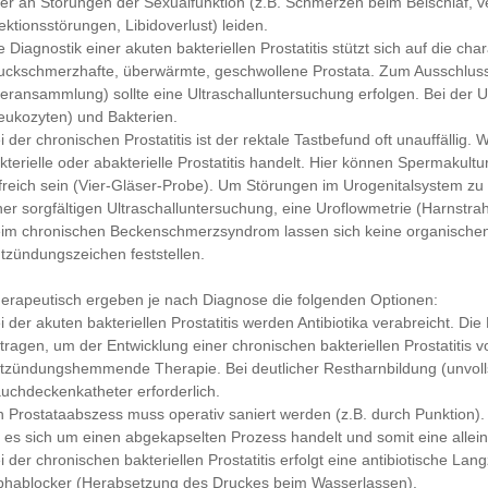
er an Störungen der Sexualfunktion (z.B. Schmerzen beim Beischlaf, v
ektionsstörungen, Libidoverlust) leiden.
e Diagnostik einer akuten bakteriellen Prostatitis stützt sich auf die ch
uckschmerzhafte, überwärmte, geschwollene Prostata. Zum Ausschluss
teransammlung) sollte eine Ultraschalluntersuchung erfolgen. Bei der 
eukozyten) und Bakterien.
i der chronischen Prostatitis ist der rektale Tastbefund oft unauffällig.
kterielle oder abakterielle Prostatitis handelt. Hier können Spermak
lfreich sein (Vier-Gläser-Probe). Um Störungen im Urogenitalsystem zu
ner sorgfältigen Ultraschalluntersuchung, eine Uroflowmetrie (Harnstra
im chronischen Beckenschmerzsyndrom lassen sich keine organische
tzündungszeichen feststellen.
erapeutisch ergeben je nach Diagnose die folgenden Optionen:
i der akuten bakteriellen Prostatitis werden Antibiotika verabreicht. 
tragen, um der Entwicklung einer chronischen bakteriellen Prostatitis 
tzündungshemmende Therapie. Bei deutlicher Restharnbildung (unvollst
uchdeckenkatheter erforderlich.
n Prostataabszess muss operativ saniert werden (z.B. durch Punktion)
 es sich um einen abgekapselten Prozess handelt und somit eine alleini
i der chronischen bakteriellen Prostatitis erfolgt eine antibiotische La
phablocker (Herabsetzung des Druckes beim Wasserlassen).