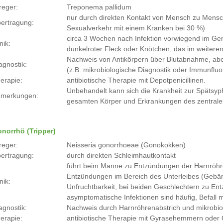
reger:
Treponema pallidum
nur durch direkten Kontakt von Mensch zu Mensch 
ertragung:
Sexualverkehr mit einem Kranken bei 30 %)
circa 3 Wochen nach Infektion vorwiegend im Ge
nik:
dunkelroter Fleck oder Knötchen, das im weiteren
Nachweis von Antikörpern über Blutabnahme, ab
agnostik:
(z.B. mikrobiologische Diagnostik oder Immunflu
erapie:
antibiotische Therapie mit Depotpenicillinen.
Unbehandelt kann sich die Krankheit zur Spätsy
merkungen:
gesamten Körper und Erkrankungen des zentral
norrhö (Tripper)
reger:
Neisseria gonorrhoeae (Gonokokken)
ertragung:
durch direkten Schleimhautkontakt
führt beim Manne zu Entzündungen der Harnröhre
Entzündungen im Bereich des Unterleibes (Gebärmu
nik:
Unfruchtbarkeit, bei beiden Geschlechtern zu E
asymptomatische Infektionen sind häufig, Befall 
agnostik:
Nachweis durch Harnröhrenabstrich und mikrobio
erapie:
antibiotische Therapie mit Gyrasehemmern oder