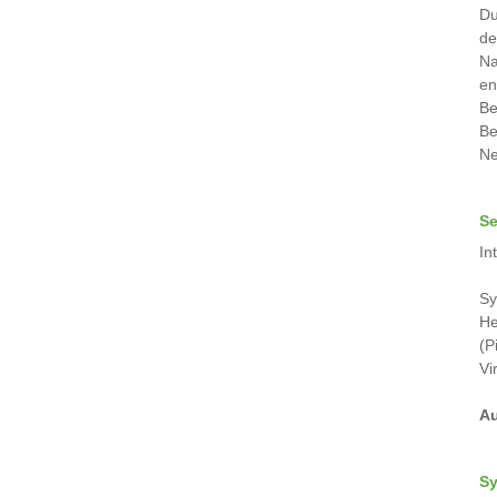
Du
de
Na
en
Be
Be
Ne
Se
In
Sy
He
(P
Vi
Au
Sy