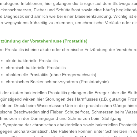
matogene Infektionen, hier gelangen die Erreger auf dem Blutwege zu
ckenschmerzen, Fieber und Schüttelfrost sowie eine häufig begleiten
d Diagnostik sind ähnlich wie bei einer Blasenentzündung. Wichtig is
rnwegsystems frühzeitig zu erkennen, um chronische Verläufe oder ei
tzündung der Vorsteherdrüse (Prostatitis)
ne Prostatitis ist eine akute oder chronische Entzündung der Vorsteh
akute bakterielle Prostatitis
chronisch bakterielle Prostatitis
abakterielle Prostatitis (ohne Erregernachweis)
chronisches Beckenschmerzsyndrom (Prostatodynie)
i der akuten bakteriellen Prostatitis gelangen die Erreger über die Blu
günstigend wirken hier Störungen des Harnflusses (z.B. gutartige Pr
höhten Druck beim Wasserlassen Urin in die prostatischen Gänge hinei
pische Beschwerden sind Fieber, Schüttelfrost, Schmerzen beim Wasser
hmerzen in der Dammgegend und Schmerzen beim Stuhlgang.
e Symptome der chronischen abakteriellen sowie bakteriellen Prostat
gegen uncharakteristisch. Die Patienten können unter Schmerzen in 