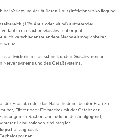
bei Verletzung der äußeren Haut (Infektionsrisiko liegt bei
nitalbereich (10% Anus oder Mund) auftretender
 Verlauf in ein flaches Geschwür übergeht.
er auch verschiedenste andere Nachweismöglichkeiten
oreszenz)
philis entwickeln, mit einschmelzenden Geschwüren am
en Nervensystems und des Gefäßsystems.
, der Prostata oder des Nebenhodens, bei der Frau zu
tter, Eileiter oder Eierstöcke) mit der Gefahr der
ntzündungen im Rachenraum oder in der Analgegend,
mehrerer Lokalisationen sind möglich.
logische Diagnostik
 Cephalosporinen