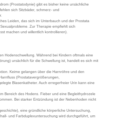
rom (Prostatodynie) gibt es bisher keine ursächliche
fehlen sich Sitzbäder, schmerz- und
r.
ches Leiden, das sich im Unterbauch und der Prostata
nd Sexualprobleme. Zur Therapie empfiehlt sich
t machen und willentlich kontrollieren).
uten Hodenschwellung. Während bei Kindern oftmals eine
ng) ursächlich für die Schwellung ist, handelt es sich mit
ektion. Keime gelangen über die Harnröhre und den
Harnfluss (Prostatavergrößerungen,
legte Blasenkatheter. Auch erregerfreier Urin kann eine
m Bereich des Hodens. Fieber und eine Begleithydrozele
ommen. Bei starker Entzündung ist der Nebenhoden nicht
schichte), eine gründliche körperliche Untersuchung,
chall- und Farbduplexuntersuchung wird durchgeführt, um