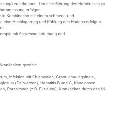
mlung) zu erkennen. Um eine Störung des Harnflusses zu
stharnmessung erfolgen.
ie in Kombination mit einem schmerz- und
te eine Hochlagerung und Kühlung des Hodens erfolgen.
rs.
Therapie mit Abszessausräumung und
Krankheiten gezählt:
rum, Infektion mit Chlamydien, Granuloma inguinale,
giosum (Dellwarzen), Hepatitis B und C, Kandidosen
n, Parasitosen (z.B. Filzläuse), Krankheiten durch das HI-