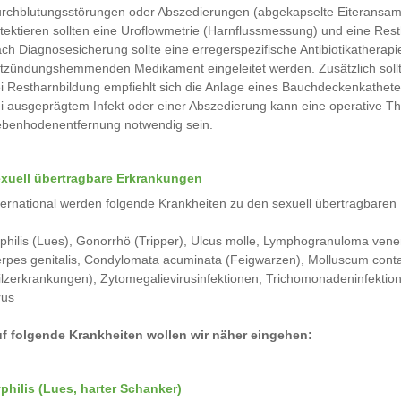
rchblutungsstörungen oder Abszedierungen (abgekapselte Eiteransam
tektieren sollten eine Uroflowmetrie (Harnflussmessung) und eine Re
ch Diagnosesicherung sollte eine erregerspezifische Antibiotikatherap
tzündungshemmenden Medikament eingeleitet werden. Zusätzlich soll
i Restharnbildung empfiehlt sich die Anlage eines Bauchdeckenkathete
i ausgeprägtem Infekt oder einer Abszedierung kann eine operative 
benhodenentfernung notwendig sein.
xuell übertragbare Erkrankungen
ternational werden folgende Krankheiten zu den sexuell übertragbaren 
philis (Lues), Gonorrhö (Tripper), Ulcus molle, Lymphogranuloma vene
rpes genitalis, Condylomata acuminata (Feigwarzen), Molluscum conta
ilzerkrankungen), Zytomegalievirusinfektionen, Trichomonadeninfektione
rus
f folgende Krankheiten wollen wir näher eingehen:
philis (Lues, harter Schanker)