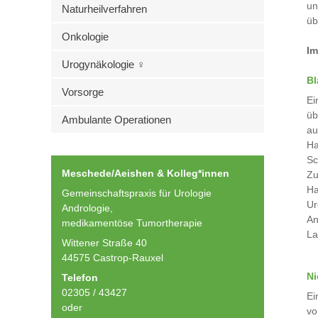
un
Naturheilverfahren
üb
Onkologie
Im
Urogynäkologie ♀
Bl
Vorsorge
Ei
üb
Ambulante Operationen
au
Ha
Sc
Meschede/Aeishen & Kolleg*innen
Zu
Ha
Gemeinschaftspraxis für Urologie
Ur
Andrologie,
An
medikamentöse Tumortherapie
La
Wittener Straße 40
44575 Castrop-Rauxel
Ni
Telefon
02305 / 43427
Ei
oder
vo