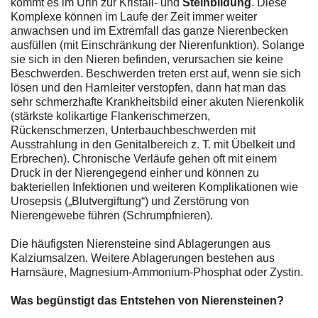
kommt es im Urin zur Kristall- und
Steinbildung
. Diese
Komplexe können im Laufe der Zeit immer weiter
anwachsen und im Extremfall das ganze Nierenbecken
ausfüllen (mit Einschränkung der Nierenfunktion). Solange
sie sich in den Nieren befinden, verursachen sie keine
Beschwerden. Beschwerden treten erst auf, wenn sie sich
lösen und den Harnleiter verstopfen, dann hat man das
sehr schmerzhafte Krankheitsbild einer akuten Nierenkolik
(stärkste kolikartige Flankenschmerzen,
Rückenschmerzen, Unterbauchbeschwerden mit
Ausstrahlung in den Genitalbereich z. T. mit Übelkeit und
Erbrechen). Chronische Verläufe gehen oft mit einem
Druck in der Nierengegend einher und können zu
bakteriellen Infektionen und weiteren Komplikationen wie
Urosepsis („Blutvergiftung“) und Zerstörung von
Nierengewebe führen (Schrumpfnieren).
Die häufigsten Nierensteine sind Ablagerungen aus
Kalziumsalzen. Weitere Ablagerungen bestehen aus
Harnsäure, Magnesium-Ammonium-Phosphat oder Zystin.
Was begünstigt das Entstehen von Nierensteinen?