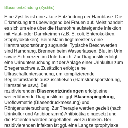
Blasenentzündung (Zystitis)
Eine Zystitis ist eine akute Entzündung der Harnblase. Die
Erkrankung tritt überwiegend bei Frauen auf. Meist handelt
es sich um eine über die Harnröhre aufsteigende Infektion
mit Haut- oder Darmkeimen (z.B. E. coli, Enterokokken,
Staphylokokken). Beim Mann liegt meistens eine
Harntransportstörung zugrunde. Typische Beschwerden
sind Harndrang, Brennen beim Wasserlassen, Blut im Urin
sowie Schmerzen im Unterbauch. Zur Diagnostik erfolgt
eine Urinuntersuchung mit der Anlage einer Urinkultur zum
Erregernachweis. Zusätzlich erfolgt eine
Ultraschalluntersuchung, um komplizierende
Begleitumstände auszuschließen (Harnstransportstörung,
Harnsteine usw.). Bei
rezidivierenden
Blasenentzündungen
erfolgt eine
weiterführende Diagnostik mit ggf.
Blasenspiegelung
,
Uroflowmetrie (Blasendruckmessung) und
Röntgenuntersuchung. Zur Therapie werden gezielt (nach
Urinkultur und Antibiogramm) Antibiotika eingesetzt und
die Patienten werden angehalten, viel zu trinken. Bei
rezidivierenden Infekten ist ggf. eine Langzeitprophylaxe