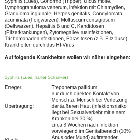
Syphilis (Lues), Gonorrhö (Tripper), Ulcus molle,
Lymphogranuloma venerum, Infektion mit Chlamydien,
Granuloma inguinale, Herpes genitalis, Condylomata
acuminata (Feigwarzen), Molluscum contagiosum
(Dellwarzen), Hepatitis B und C, Kandidosen
(Pilzerkrankungen), Zytomegalievirusinfektionen,
Trichomonadeninfektionen, Parasitosen (z.B. Filzläuse),
Krankheiten durch das HI-Virus
Auf folgende Krankheiten wollen wir näher eingehen:
Syphilis (Lues, harter Schanker)
Erreger:
Treponema pallidum
nur durch direkten Kontakt von
Mensch zu Mensch bei Verletzung
Übertragung:
der äußeren Haut (Infektionsrisiko
liegt bei Sexualverkehr mit einem
Kranken bei 30 %)
circa 3 Wochen nach Infektion
vorwiegend im Genitalbereich (10%
Anus oder Mund) auftretender