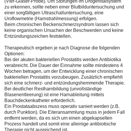
(Vier-Gläser-Probe). Um Störungen im Urogenitalsystem
zu erkennen, sollte neben einer Blutbilduntersuchung und
einer sorgfältigen Ultraschalluntersuchung, eine
Uroflowmetrie (Harnstrahlmessung) erfolgen.
Beim chronischen Beckenschmerzsyndrom lassen sich
keine organischen Ursachen der Beschwerden und keine
Entzündungszeichen feststellen.
Therapeutisch ergeben je nach Diagnose die folgenden
Optionen:
Bei der akuten bakteriellen Prostatitis werden Antibiotika
verabreicht. Die Dauer der Einnahme sollte mindestens 4
Wochen betragen, um der Entwicklung einer chronischen
bakteriellen Prostatitis vorzubeugen. Zusätzlich empfiehlt
sich eine schmerz- und entzündungshemmende Therapie.
Bei deutlicher Restharnbildung (unvollständige
Blasenentleerung) ist eine Harnableitung mittels
Bauchdeckenkatheter erforderlich.
Ein Prostataabszess muss operativ saniert werden (z.B.
durch Punktion). Die Eiteransammlung muss in jedem Fall
entfernt werden, da es sich um einen abgekapselten
Prozess handelt und somit eine alleinige antibiotische
Therapie nicht ausreichend ist.