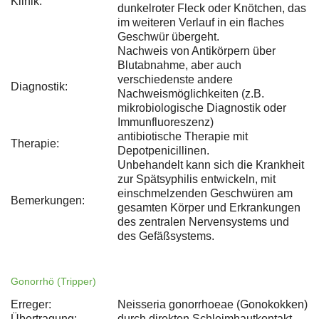
Klinik:
dunkelroter Fleck oder Knötchen, das
im weiteren Verlauf in ein flaches
Geschwür übergeht.
Nachweis von Antikörpern über
Blutabnahme, aber auch
verschiedenste andere
Diagnostik:
Nachweismöglichkeiten (z.B.
mikrobiologische Diagnostik oder
Immunfluoreszenz)
antibiotische Therapie mit
Therapie:
Depotpenicillinen.
Unbehandelt kann sich die Krankheit
zur Spätsyphilis entwickeln, mit
einschmelzenden Geschwüren am
Bemerkungen:
gesamten Körper und Erkrankungen
des zentralen Nervensystems und
des Gefäßsystems.
Gonorrhö (Tripper)
Erreger:
Neisseria gonorrhoeae (Gonokokken)
Übertragung:
durch direkten Schleimhautkontakt