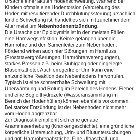
Ursache einer akuten Hodenschwellung. Während bei
Kindern oftmals eine Hodentorsion (Verdrehung des
Hoden mit resultierender Durchblutungsstörung) ursächlich
für die Schwellung ist, handelt es sich mit zunehmendem
Alter meist um
Nebenhodenentzündung
.
Die Ursache der Epididymitis ist in den meisten Fällen
eine Harnwegsinfektion. Keime gelangen über die
Harnröhre und den Samenleiter zum Nebenhoden.
Fördernd wirken auch hier Störungen im Harnfluss
(Prostatavergrößerungen, Harnröhrenverengungen),
starkes Pressen z.B. beim Stuhlgang oder eingelegte
Blasenkatheter. Auch erregerfreier Urin kann eine
entzündliche Reaktion des Nebenhodens hervorrufen.
Typisch ist eine schmerzhafte Schwellung mit
Überwärmung und Rötung im Bereich des Hodens. Fieber
und eine Begleithydrozele (Wasseransammlung im
Bereich der Hodenhüllen) können ebenfalls vorkommen.
Bei starker Entzündung ist der Nebenhoden nicht mehr
vom Hoden abgrenzbar.
Zur Diagnostik empfiehlt sich eine genaue
Anamneseerhebung (Krankengeschichte), eine gründliche
körperliche Untersuchung, Urin- und Blutuntersuchungen
und ggf. Harnröhrenabstriche. Eine Ultraschall- und